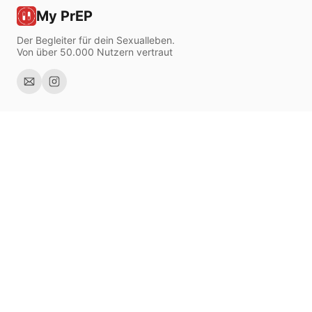
My PrEP
Der Begleiter für dein Sexualleben.
Von über 50.000 Nutzern vertraut
Über uns
Kontakt
Presse
PrEP-Leitfaden
Ressourcen
Rechtliches
Datenschutzrichtlinie
Nutzungsbedingungen
Herunterladen